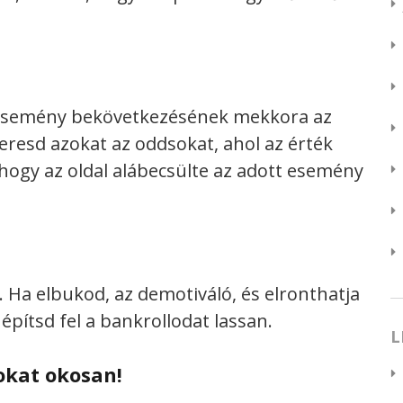
 esemény bekövetkezésének mekkora az
Keresd azokat az oddsokat, ahol az érték
, hogy az oldal alábecsülte az adott esemény
 Ha elbukod, az demotiváló, és elronthatja
 építsd fel a bankrollodat lassan.
L
okat okosan!