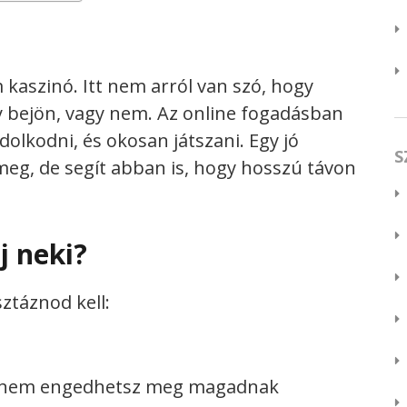
 kaszinó. Itt nem arról van szó, hogy
y bejön, vagy nem. Az online fogadásban
olkodni, és okosan játszani. Egy jó
S
meg, de segít abban is, hogy hosszú távon
j neki?
ztáznod kell:
it nem engedhetsz meg magadnak