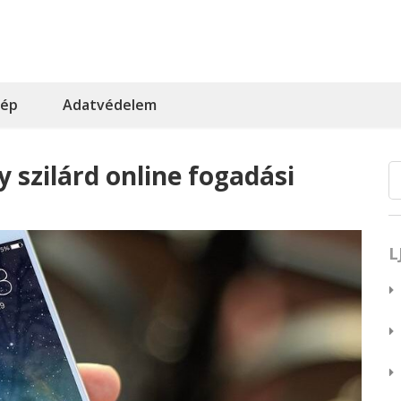
kép
Adatvédelem
 szilárd online fogadási
L