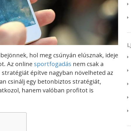
L
bejönnek, hol meg csúnyán elúsznak, ideje
ot.
Az online
sportfogadás
nem csak a
s stratégiát építve nagyban növelheted az
 csinálj egy betonbiztos stratégiát,
tkozol, hanem valóban profitot is