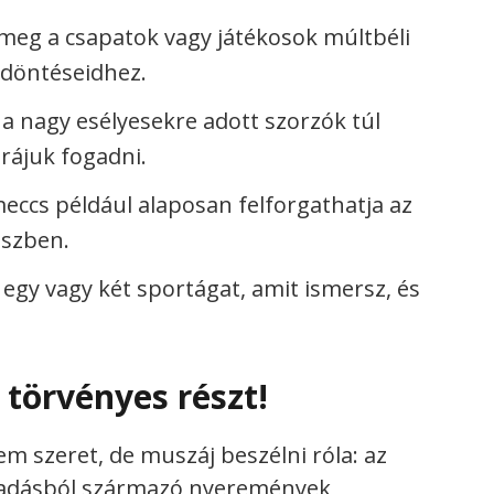
eg a csapatok vagy játékosok múltbéli
a döntéseidhez.
a nagy esélyesekre adott szorzók túl
rájuk fogadni.
eccs például alaposan felforgathatja az
iszben.
 egy vagy két sportágat, amit ismersz, és
 törvényes részt!
em szeret, de muszáj beszélni róla: az
gadásból származó nyeremények