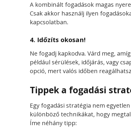
A kombinált fogadások magas nyerem
Csak akkor használj ilyen fogadásoka
kapcsolatban.
4. Időzíts okosan!
Ne fogadj kapkodva. Várd meg, amíg 
például sérülések, időjárás, vagy csa
opció, mert valós időben reagálhats
Tippek a fogadási stra
Egy fogadási stratégia nem egyetle
különböző technikákat, hogy megtal
Íme néhány tipp: