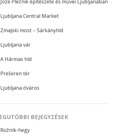
Jože Plečnik építészete és művei Ljubljanában
Ljubljana Central Market
Zmajski most – Sárkányhíd
Ljubljana vár
A Hármas híd
Prešeren tér
Ljubljana óváros
EGUTÓBBI BEJEGYZÉSEK
Rožnik-hegy