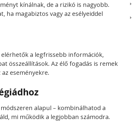
ényt kínálnak, de a rizikó is nagyobb.
t, ha magabiztos vagy az esélyeiddel
elérhetők a legfrissebb információk,
pat összeállítások. Az élő fogadás is remek
z az eseményekre.
tégiádhoz
n módszeren alapul – kombinálhatod a
áld, mi működik a legjobban számodra.