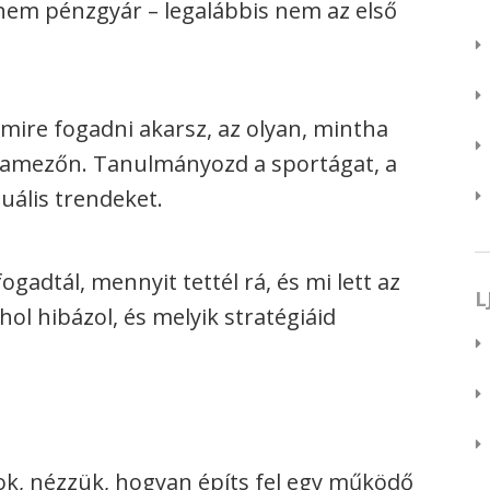
 nem pénzgyár – legalábbis nem az első
mire fogadni akarsz, az olyan, mintha
namezőn. Tanulmányozd a sportágat, a
tuális trendeket.
gadtál, mennyit tettél rá, és mi lett az
L
ol hibázol, és melyik stratégiáid
k, nézzük, hogyan építs fel egy működő