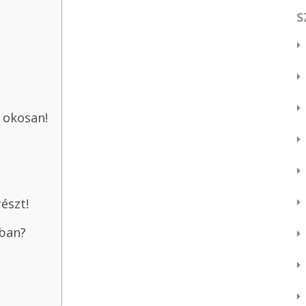
S
 okosan!
részt!
tban?