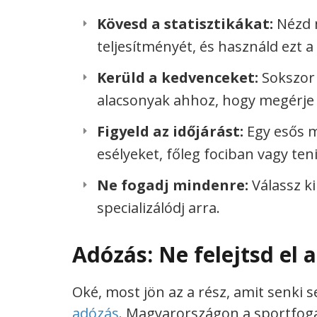
Kövesd a statisztikákat:
Nézd m
teljesítményét, és használd ezt 
Kerüld a kedvenceket:
Sokszor 
alacsonyak ahhoz, hogy megérje 
Figyeld az időjárást:
Egy esős m
esélyeket, főleg fociban vagy ten
Ne fogadj mindenre:
Válassz ki
specializálódj arra.
Adózás: Ne felejtsd el a
Oké, most jön az a rész, amit senki s
adózás
. Magyarországon a sportfo