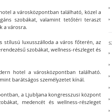
nhotel a városközpontban található, közel a
gáns szobákat, valamint tetőtéri teraszt
k a városra.
us stílusú luxusszálloda a város főterén, az
S
erendezésű szobákat, wellness-részleget és
dern hotel a városközpontban található.
mint barátságos személyzetet kínál.
zpontban, a Ljubljana kongresszusi központ
zobákat, medencét és wellness-részleget