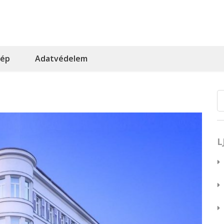
kép
Adatvédelem
L