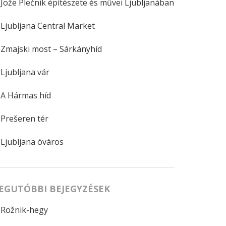
Jože Plečnik építészete és művei Ljubljanában
Ljubljana Central Market
Zmajski most – Sárkányhíd
Ljubljana vár
A Hármas híd
Prešeren tér
Ljubljana óváros
EGUTÓBBI BEJEGYZÉSEK
Rožnik-hegy