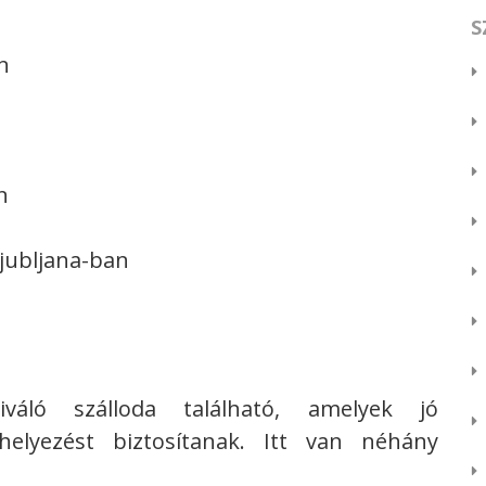
S
n
n
 Ljubljana-ban
áló szálloda található, amelyek jó
helyezést biztosítanak. Itt van néhány