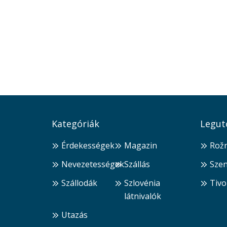
Kategóriák
Legut
Érdekességek
Magazin
Rožn
Nevezetességek
Szállás
Szen
Szállodák
Szlovénia
Tivo
látnivalók
Utazás