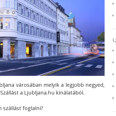
L
jubljana városában melyik a legjobb negyed,
zállást a Ljubljana.hu kínálatából.
szállást foglalni?