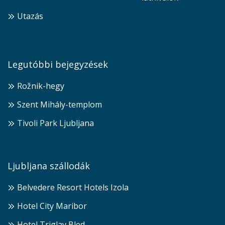
Utazás
Legutóbbi bejegyzések
Rožnik-hegy
Szent Mihály-templom
Tivoli Park Ljubljana
Ljubljana szállodák
Belvedere Resort Hotels Izola
Hotel City Maribor
Hotel Triglav Bled