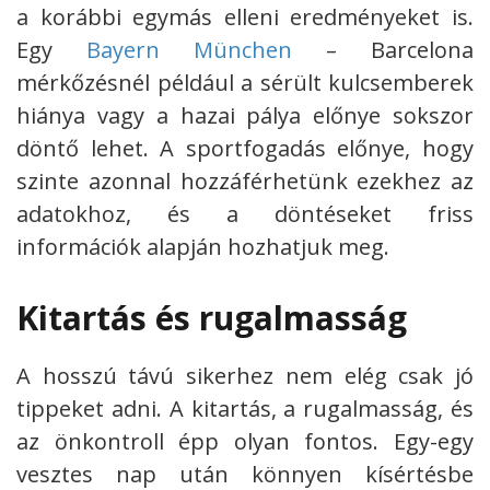
a korábbi egymás elleni eredményeket is.
Egy
Bayern München
– Barcelona
mérkőzésnél például a sérült kulcsemberek
hiánya vagy a hazai pálya előnye sokszor
döntő lehet. A sportfogadás előnye, hogy
szinte azonnal hozzáférhetünk ezekhez az
adatokhoz, és a döntéseket friss
információk alapján hozhatjuk meg.
Kitartás és rugalmasság
A hosszú távú sikerhez nem elég csak jó
tippeket adni. A kitartás, a rugalmasság, és
az önkontroll épp olyan fontos. Egy-egy
vesztes nap után könnyen kísértésbe