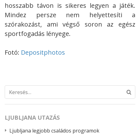
hosszabb távon is sikeres legyen a játék.
Mindez persze nem helyettesíti a
szórakozást, ami végső soron az egész
sportfogadás lényege.
Fotó:
Depositphotos
Keresés:
LJUBLJANA UTAZÁS
Ljubljana legjobb családos programok