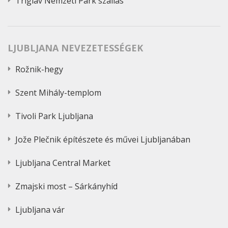
Triglav Nemzeti Park szállás
LJUBLJANA NEVEZETESSÉGEK
Rožnik-hegy
Szent Mihály-templom
Tivoli Park Ljubljana
Jože Plečnik építészete és művei Ljubljanában
Ljubljana Central Market
Zmajski most – Sárkányhíd
Ljubljana vár