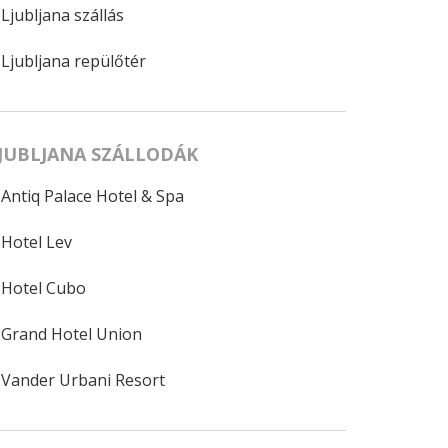
Ljubljana szállás
Ljubljana repülőtér
JUBLJANA SZÁLLODÁK
Antiq Palace Hotel & Spa
Hotel Lev
Hotel Cubo
Grand Hotel Union
Vander Urbani Resort