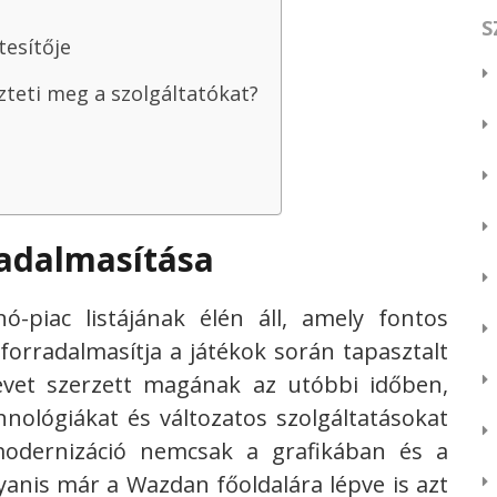
S
tesítője
teti meg a szolgáltatókat?
radalmasítása
-piac listájának élén áll, amely fontos
 forradalmasítja a játékok során tapasztalt
evet szerzett magának az utóbbi időben,
nológiákat és változatos szolgáltatásokat
modernizáció nemcsak a grafikában és a
anis már a Wazdan főoldalára lépve is azt