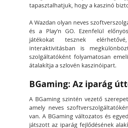
tapasztalhatjuk, hogy a kaszinó bizto
A Wazdan olyan neves szoftverszolg
és a Play’n GO. Ezenfelül előnyö
játékokat tesznek elérhetőv
interaktivitásban is megkülönbö
szolgáltatóként folyamatosan emeli
átalakítja a szlovén kaszinóipart.
BGaming: Az iparág útt
A BGaming szintén vezető szerepet 
amely neves szoftverszolgáltatóké
van. A BGaming változatos és egyedi
játszott az iparág fejlődésének alak