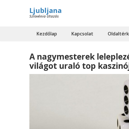
Ljubljana
Szlovénia Utazás
Kezdőlap
Kapcsolat
Oldaltér
A nagymesterek leleplezé
világot uraló top kaszinó