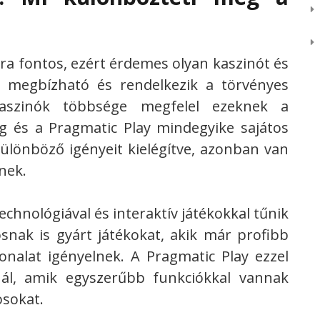
a fontos, ezért érdemes olyan kaszinót és
mi megbízható és rendelkezik a törvényes
 kaszinók többsége megfelel ezeknek a
 és a Pragmatic Play mindegyike sajátos
 különböző igényeit kielégítve, azonban van
nek.
hnológiával és interaktív játékokkal tűnik
snak is gyárt játékokat, akik már profibb
nalat igényelnek. A Pragmatic Play ezzel
nál, amik egyszerűbb funkciókkal vannak
osokat.