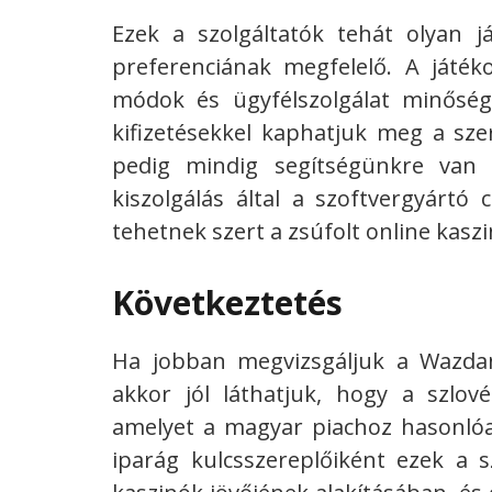
Ezek a szolgáltatók tehát olyan 
preferenciának megfelelő. A játéko
módok és ügyfélszolgálat minőség
kifizetésekkel kaphatjuk meg a sze
pedig mindig segítségünkre van
kiszolgálás által a szoftvergyártó
tehetnek szert a zsúfolt online kasz
Következtetés
Ha jobban megvizsgáljuk a Wazdan
akkor jól láthatjuk, hogy a szlov
amelyet a magyar piachoz hasonlóa
iparág kulcsszereplőiként ezek a s