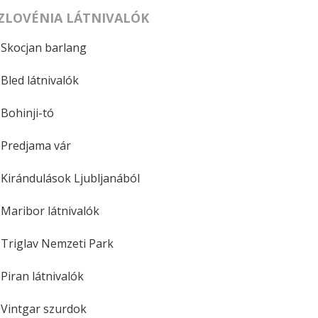
ZLOVÉNIA LÁTNIVALÓK
Skocjan barlang
Bled látnivalók
Bohinji-tó
Predjama vár
Kirándulások Ljubljanából
Maribor látnivalók
Triglav Nemzeti Park
Piran látnivalók
Vintgar szurdok