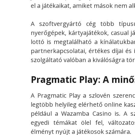
el a játékaikat, amiket mások nem a
A szoftvergyártó cég több típusú
nyerőgépek, kártyajátékok, casual j
lottó is megtalálható a kínálatukb
partnerkapcsolatai, értékes díjai és
szolgáltató valóban a kiválóságra tör
Pragmatic Play: A minő
A Pragmatic Play a szlovén szerenc
legtöbb helyileg elérhető online ka
például a Wazamba Casino is. A sz
egyedi témákat ölel fel, változato
élményt nyújt a játékosok számára.